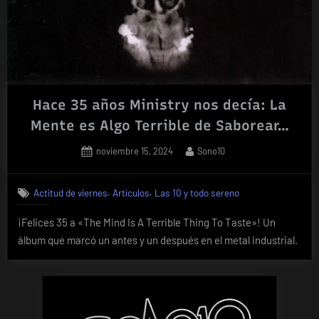
Hace 35 años Ministry nos decía: La
Mente es Algo Terrible de Saborear…
Posted
By
noviembre 15, 2024
Sono10
on
,
,
Actitud de viernes
Artículos
Las 10 y todo sereno
¡Felices 35 a «The Mind Is A Terrible Thing To Taste»! Un
álbum que marcó un antes y un después en el metal industrial.