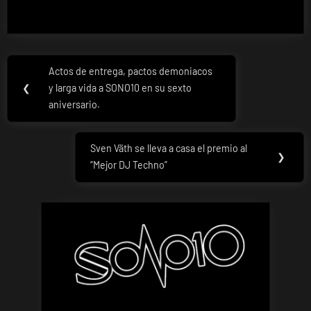
Navegación
Actos de entrega, pactos demoniacos
Previous
de
❮
y larga vida a SONO10 en su sexto
Post:
aniversario.
entradas
Sven Väth se lleva a casa el premio al
Next
❯
“Mejor DJ Techno”
Post: