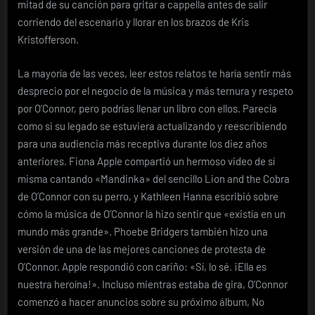
mitad de su canción para gritar a cappella antes de salir
corriendo del escenario y llorar en los brazos de Kris
Kristofferson.
La mayoría de las veces, leer estos relatos te haría sentir más
desprecio por el negocio de la música y más ternura y respeto
por O’Connor, pero podrías llenar un libro con ellos. Parecía
como si su legado se estuviera actualizando y reescribiendo
para una audiencia más receptiva durante los diez años
anteriores. Fiona Apple compartió un hermoso video de sí
misma cantando «Mandinka» del sencillo Lion and the Cobra
de O’Connor con su perro, y Kathleen Hanna escribió sobre
cómo la música de O’Connor la hizo sentir que «existía en un
mundo más grande». Phoebe Bridgers también hizo una
versión de una de las mejores canciones de protesta de
O’Connor. Apple respondió con cariño: «Sí, lo sé. ¡Ella es
nuestra heroína!». Incluso mientras estaba de gira, O’Connor
comenzó a hacer anuncios sobre su próximo álbum, No