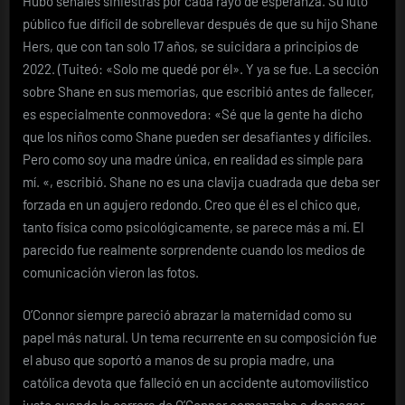
Hubo señales siniestras por cada rayo de esperanza. Su luto
público fue difícil de sobrellevar después de que su hijo Shane
Hers, que con tan solo 17 años, se suicidara a principios de
2022. (Tuiteó: «Solo me quedé por él». Y ya se fue. La sección
sobre Shane en sus memorias, que escribió antes de fallecer,
es especialmente conmovedora: «Sé que la gente ha dicho
que los niños como Shane pueden ser desafiantes y difíciles.
Pero como soy una madre única, en realidad es simple para
mí. «, escribió. Shane no es una clavija cuadrada que deba ser
forzada en un agujero redondo. Creo que él es el chico que,
tanto física como psicológicamente, se parece más a mí. El
parecido fue realmente sorprendente cuando los medios de
comunicación vieron las fotos.
O’Connor siempre pareció abrazar la maternidad como su
papel más natural. Un tema recurrente en su composición fue
el abuso que soportó a manos de su propia madre, una
católica devota que falleció en un accidente automovilístico