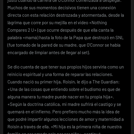
justo cuando la carrera de O’Connor comenzaba a despegar.
Muchos de sus momentos decisivos tienen una conexión
directa con esta relación destrozada y atormentada, desde la
lágrima que corre por su mejilla en el video «Nothing
Compares 2 U» (que ocurre después de que ella canta la
palabra «mamá) hasta la foto de la Papa que destrozó en SNL
(fue tomado de la pared de su madre, que O’Connor se había
encargado de limpiar antes de llegar al set).
Se dio cuenta de que tener sus propios hijos serviría como un
reinicio espiritual y una forma de reparar las relaciones.
Cuando nació su primer hija, Roisin, le dijo a The Guardian:
«Una de las cosas que entiendo sobre el budismo es que de
alguna manera tu madre puede nacer en tu propia hija».
«Según la doctrina católica, mi madre sufrirá el castigo y se
quemará en el infierno. Pero prefiero mucho más la idea de
que podré impartir algunos lecciones de amor y maternidad a
Roisin a través de ella. «Mi hija es la primera niña de nuestra
familia en ser amada solo por ser niña», continuó.