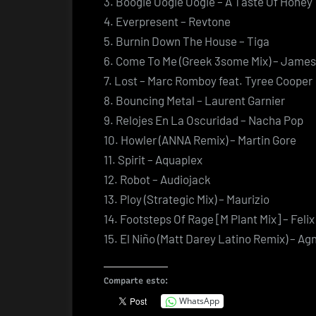
3. Boogie Oogie Oogie – A Taste Of Honey
4. Everpresent – Revtone
5. Burnin Down The House – Tiga
6. Come To Me (Greek 3some Mix) – James
7. Lost – Marc Romboy feat. Tyree Cooper
8. Bouncing Metal – Laurent Garnier
9. Relojes En La Oscuridad – Nacha Pop
10. Howler (ANNA Remix) – Martin Gore
11. Spirit – Aquaplex
12. Robot – Audiojack
13. Ploy (Strategic Mix) – Maurizio
14. Footsteps Of Rage [M Plant Mix] – Fel
15. El Niño (Matt Darey Latino Remix) – Agn
Comparte esto:
WhatsApp