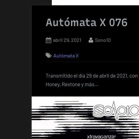
Autómata X 076
Posted
By
abril 29, 2021
Sono10
on
Autómata X
Transmitido el día 29 de abril de 2021, c
Honey, Revtone y más…