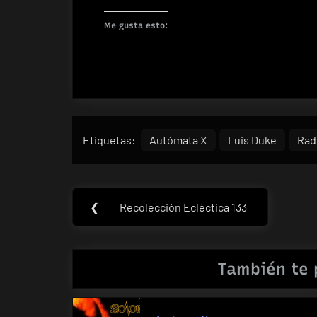
Me gusta esto:
Etiquetas:
Autómata X
Luis Duke
Rad
Navegación
❮
Recolección Ecléctica 133
Previous
de
Post:
entradas
También te 