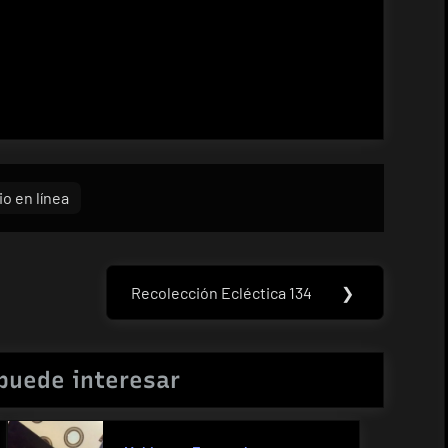
io en línea
Recolección Ecléctica 134
❯
Next
Post:
puede interesar