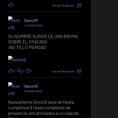
1
Ver en Facebook
Sono10
4 meses hace
SU NOMBRE SURGIÓ DE UNA BROMA
SOBRE EL FRACASO
¡NO TE LO PIERDAS!
2
1
1
Ver en Facebook
Sono10
5 meses hace
Nuevamente Sono10 esta de fiesta,
cumplimos 9 fases completas de
presencia, encaminados a un viaje de