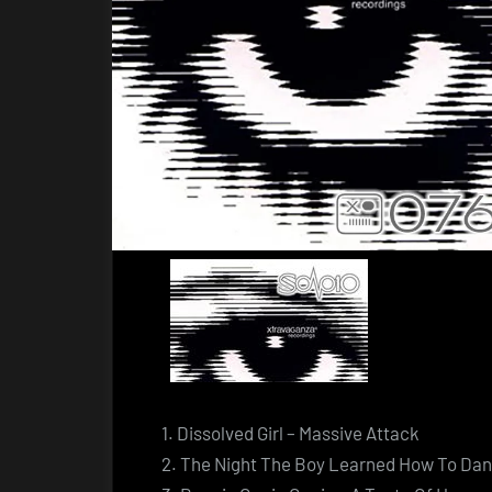
1. Dissolved Girl – Massive Attack
2. The Night The Boy Learned How To Da