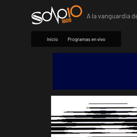
Skip
to
A la vanguardia d
content
Inicio
Programas en vivo