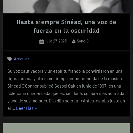
Hasta siempre Sinéad, una voz de
fuerza en la oscuridad
Posted
By
julio 27, 2023
Sono10
on
Artículos
Su voz cautivadora y un espíritu franco la convirtieron en una
figura amada y al mismo tiempo incomprendida de la música.
Sinéad O’Connor publicó Gospel Oak en junio de 1997; es una
colección condensada que es, sin duda, su obra más animada
y una de sus mejores. Ella dijo acerca: «Antes, estaba justo en
«Hasta
el …
Leer Más
»
siempre
Sinéad,
una