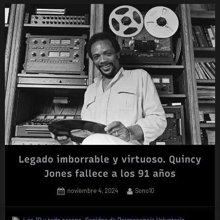
album
de
The
Cure,
tras
16
años
de
abstención»
Legado imborrable y virtuoso. Quincy
Jones fallece a los 91 años
Posted
By
noviembre 4, 2024
Sono10
on
,
Las 10 y todo sereno
Sonidos de Permanencia Voluntaria