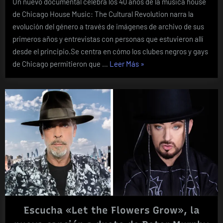
Un nuevo documental celebra los 40 años de la música house
de Chicago House Music: The Cultural Revolution narra la
evolución del género a través de imágenes de archivo de sus
primeros años y entrevistas con personas que estuvieron allí
desde el principio.Se centra en cómo los clubes negros y gays
«El
de Chicago permitieron que …
Leer Más
»
House
cumple
40,
y
tiene
un
nuevo
video
para
celebrarlo»
Escucha «Let the Flowers Grow», la