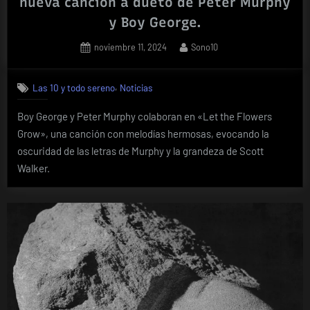
nueva canción a dueto de Peter Murphy
y Boy George.
Posted
By
noviembre 11, 2024
Sono10
on
,
Las 10 y todo sereno
Noticias
Boy George y Peter Murphy colaboran en «Let the Flowers
Grow», una canción con melodías hermosas, evocando la
oscuridad de las letras de Murphy y la grandeza de Scott
Walker.