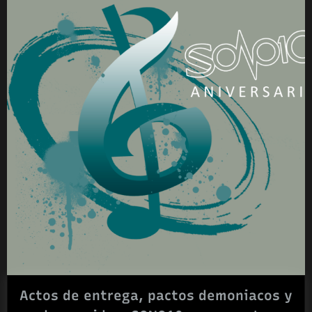
voz
de
fuerza
en
la
oscuridad»
Actos de entrega, pactos demoniacos y