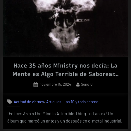
Hace 35 años Ministry nos decía: La
Mente es Algo Terrible de Saborear…
Posted
By
noviembre 15, 2024
Sono10
on
,
,
Actitud de viernes
Artículos
Las 10 y todo sereno
¡Felices 35 a «The Mind Is A Terrible Thing To Taste»! Un
álbum que marcó un antes y un después en el metal industrial.