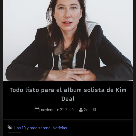
Todo listo para el album solista de Kim
Deal
Posted
By
noviembre 21, 2024
Sono10
on
,
Las 10 y todo sereno
Noticias