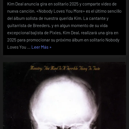
Kim Deal anuncia gira en solitario 2025 y comparte video de
nueva canción. «Nobody Loves You More» es el último sencillo
del álbum solista de nuestra querida Kim. La cantante y
guitarrista de Breeders, y en algun momento de su vida
excepcional bajista de Pixies, Kim Deal, realizará una gira en
2025 para promocionar su próximo álbum en solitario Nobody
«Todo
Loves You …
Leer Más
»
listo
para
el
album
solista
de
Kim
Deal»