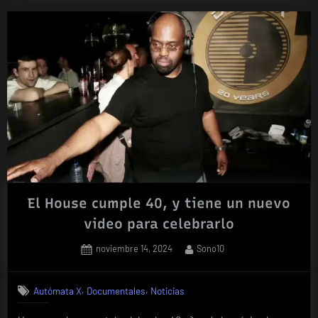
El House cumple 40, y tiene un nuevo
video para celebrarlo
Posted
By
noviembre 14, 2024
Sono10
on
,
,
Autómata X
Documentales
Noticias