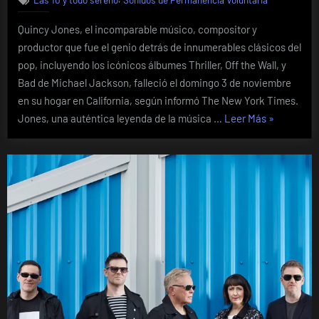
Quincy Jones, el incomparable músico, compositor y
productor que fue el genio detrás de innumerables clásicos del
pop, incluyendo los icónicos álbumes Thriller, Off the Wall, y
Bad de Michael Jackson, falleció el domingo 3 de noviembre
en su hogar en California, según informó The New York Times.
«Legado
Jones, una auténtica leyenda de la música …
Leer Más
»
imborrable
y
virtuoso.
Quincy
Jones
fallece
a
los
91
años»