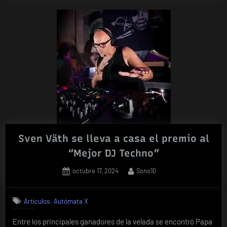
Sven Väth se lleva a casa el premio al
“Mejor DJ Techno”
Posted
By
octubre 17, 2024
Sono10
on
,
Artículos
Autómata X
Entre los principales ganadores de la velada se encontró Papa