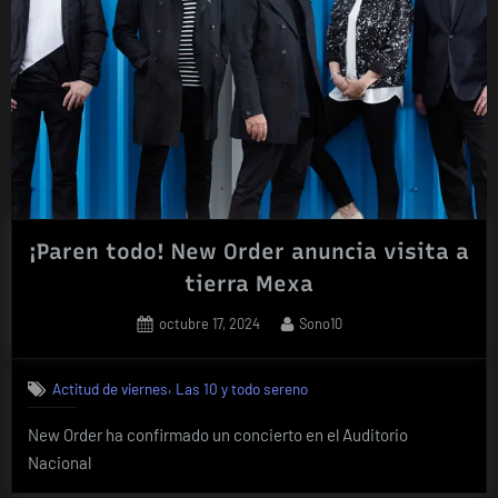
¡Paren todo! New Order anuncia visita a
tierra Mexa
Posted
By
octubre 17, 2024
Sono10
on
,
Actitud de viernes
Las 10 y todo sereno
New Order ha confirmado un concierto en el Auditorio
Nacional