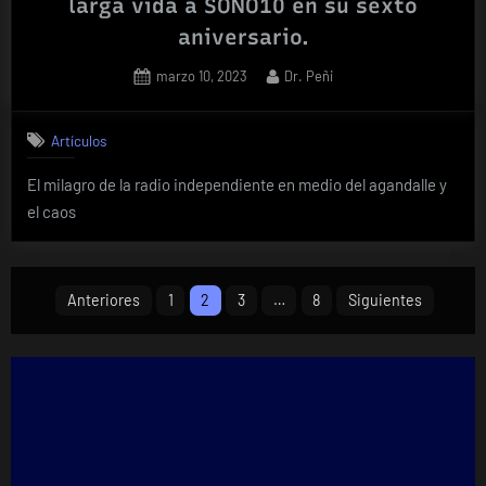
larga vida a SONO10 en su sexto
aniversario.
Posted
By
marzo 10, 2023
Dr. Peñi
on
Artículos
El milagro de la radio independiente en medio del agandalle y
el caos
Paginación
Anteriores
1
2
3
…
8
Siguientes
de
entradas