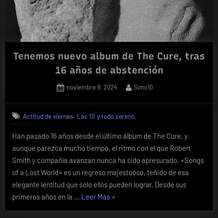
Tenemos nuevo album de The Cure, tras
16 años de abstención
Posted
By
noviembre 8, 2024
Sono10
on
,
Actitud de viernes
Las 10 y todo sereno
Han pasado 16 años desde el último álbum de The Cure, y
aunque parezca mucho tiempo, el ritmo con el que Robert
Smith y compañía avanzan nunca ha sido apresurado. «Songs
of a Lost World» es un regreso majestuoso, teñido de esa
elegante lentitud que solo ellos pueden lograr. Desde sus
«Tenemos
primeros años en la …
Leer Más
»
nuevo