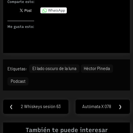
Comparte esto:
WhatsApp
Me gusta esto:
Etiquetas:
El lado oscuro de la luna
Héctor Pineda
Podcast
Navegación
❮
2 Whiskeys sesión 63
Autómata X 078
❯
Previous
Next
de
Post:
Post:
entradas
También te puede interesar