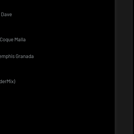
e Dave
 Coque Malla
 Memphis Granada
derMix)