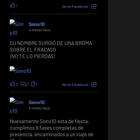
1
Ver en Facebook
Sono10
4 meses hace
SU NOMBRE SURGIÓ DE UNA BROMA
SOBRE EL FRACASO
¡NO TE LO PIERDAS!
2
1
1
Ver en Facebook
Sono10
5 meses hace
Nuevamente Sono10 esta de fiesta,
cumplimos 9 fases completas de
presencia, encaminados a un viaje de