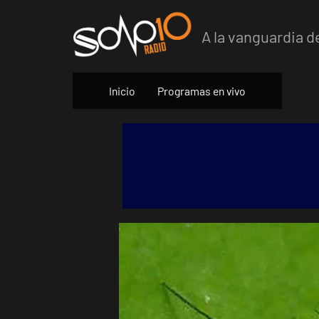
Skip
to
A la vanguardia d
content
Inicio
Programas en vivo