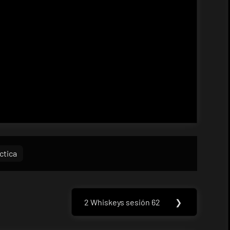
ctica
2 Whiskeys sesión 62
❯
Next
Post: