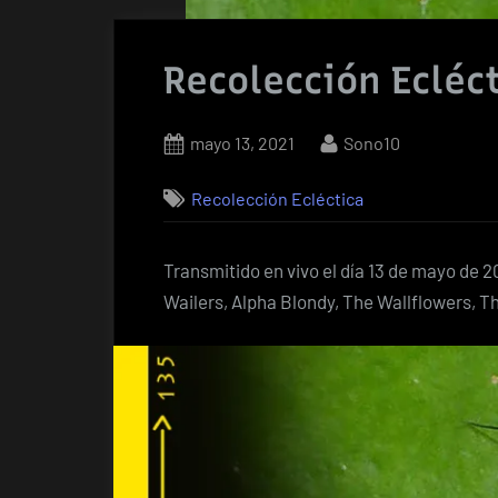
Recolección Ecléc
Posted
By
mayo 13, 2021
Sono10
on
Recolección Ecléctica
Transmitido en vivo el día 13 de mayo de
Wailers, Alpha Blondy, The Wallflowers, 