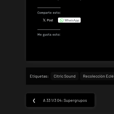
Comparte esto:
WhatsApp
Me gusta esto:
Etiquetas:
Citric Sound
Recolección Eclé
Navegación
❮
A 33 1/3 04: Supergrupos
Previous
de
Post: