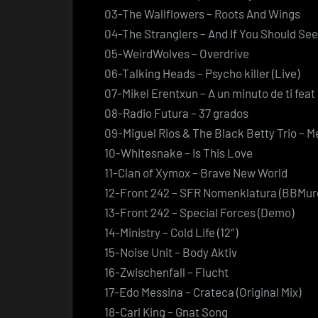
03-The Wallflowers – Roots And Wings
04-The Stranglers – And If You Should Se
05-WeirdWolves – Overdrive
06-Talking Heads – Psycho killer (Live)
07-Mikel Erentxun – A un minuto de ti feat
08-Radio Futura – 37 grados
09-Miguel Rios & The Black Betty Trio –
10-Whitesnake – Is This Love
11-Clan of Xymox – Brave New World
12-Front 242 – SFR Nomenklatura (BBMur
13-Front 242 – Special Forces (Demo)
14-Ministry – Cold Life (12″)
15-Noise Unit – Body Aktiv
16-Zwischenfall – Flucht
17-Edo Messina – Crateca (Original Mix)
18-Carl King – Gnat Song