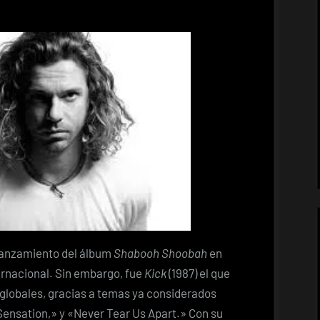
lanzamiento del álbum
Shabooh Shoobah
en
ernacional. Sin embargo, fue
Kick
(1987) el que
 globales, gracias a temas ya considerados
nsation,» y «Never Tear Us Apart.» Con su