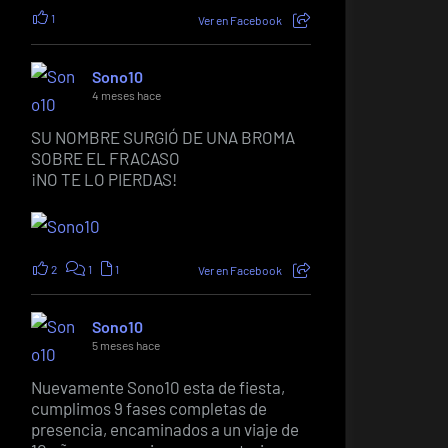
1
Ver en Facebook
Sono10
4 meses hace
SU NOMBRE SURGIÓ DE UNA BROMA
SOBRE EL FRACASO
¡NO TE LO PIERDAS!
2
1
1
Ver en Facebook
Sono10
5 meses hace
Nuevamente Sono10 esta de fiesta,
cumplimos 9 fases completas de
presencia, encaminados a un viaje de