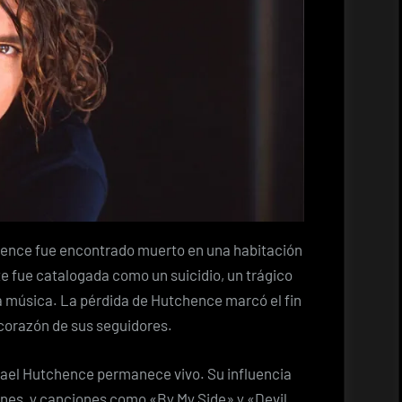
hence fue encontrado muerto en una habitación
te fue catalogada como un suicidio, un trágico
 música. La pérdida de Hutchence marcó el fin
 corazón de sus seguidores.
chael Hutchence permanece vivo. Su influencia
ones, y canciones como «By My Side» y «Devil