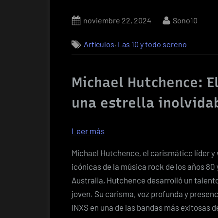
Posted
By
noviembre 22, 2024
Sono10
on
,
Artículos
Las 10 y todo sereno
Michael Hutchence: El
una estrella inolvida
:
Leer más
Te
Michael Hutchence, el carismático líder y 
extrañamos
icónicas de la música rock de los años 80 
Michael,
Australia, Hutchence desarrolló un talent
a
joven. Su carisma, voz profunda y presenc
27
INXS en una de las bandas más exitosas de
años