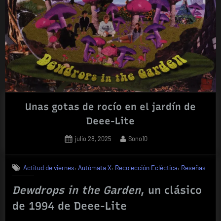
Unas gotas de rocío en el jardín de
Deee-Lite
Posted
By
julio 28, 2025
Sono10
on
,
,
,
Actitud de viernes
Autómata X
Recolección Ecléctica
Reseñas
Dewdrops in the Garden
, un clásico
de 1994 de Deee-Lite