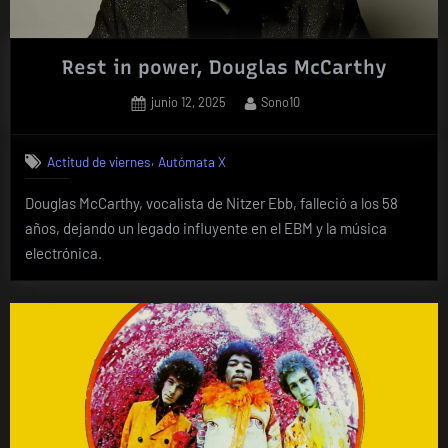
Rest in power, Douglas McCarthy
Posted
By
junio 12, 2025
Sono10
on
,
Actitud de viernes
Autómata X
Douglas McCarthy, vocalista de Nitzer Ebb, falleció a los 58
años, dejando un legado influyente en el EBM y la música
electrónica.