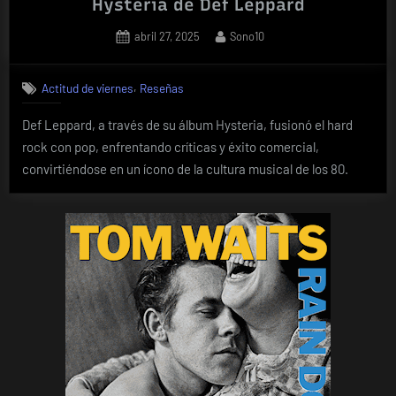
Hysteria de Def Leppard
Posted
By
abril 27, 2025
Sono10
on
,
Actitud de viernes
Reseñas
Def Leppard, a través de su álbum Hysteria, fusionó el hard
rock con pop, enfrentando críticas y éxito comercial,
convirtiéndose en un ícono de la cultura musical de los 80.