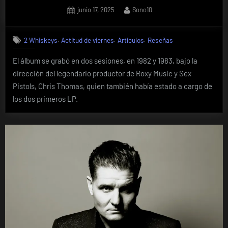
Posted
By
junio 17, 2025
Sono10
on
,
,
,
2 Whiskeys
Actitud de viernes
Artículos
Reseñas
El álbum se grabó en dos sesiones, en 1982 y 1983, bajo la
dirección del legendario productor de Roxy Music y Sex
Pistols, Chris Thomas, quien también había estado a cargo de
los dos primeros LP.