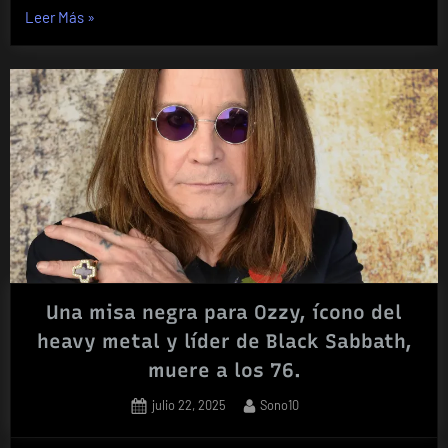
«Unas
Leer Más
»
gotas
de
rocío
en
el
jardín
de
Deee-
Lite»
Una misa negra para Ozzy, ícono del
heavy metal y líder de Black Sabbath,
muere a los 76.
Posted
By
julio 22, 2025
Sono10
on