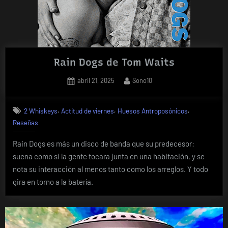
Rain Dogs de Tom Waits
Posted
By
abril 21, 2025
Sono10
on
,
,
,
2 Whiskeys
Actitud de viernes
Huesos Antroposónicos
Reseñas
Rain Dogs es más un disco de banda que su predecesor:
suena como si la gente tocara junta en una habitación, y se
nota su interacción al menos tanto como los arreglos. Y todo
gira en torno a la batería.