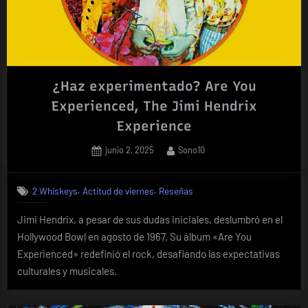
¿Haz experimentado? Are You
Experienced, The Jimi Hendrix
Experience
Posted
By
junio 2, 2025
Sono10
on
,
,
2 Whiskeys
Actitud de viernes
Reseñas
Jimi Hendrix, a pesar de sus dudas iniciales, deslumbró en el
Hollywood Bowl en agosto de 1967. Su álbum «Are You
Experienced» redefinió el rock, desafiando las expectativas
culturales y musicales.