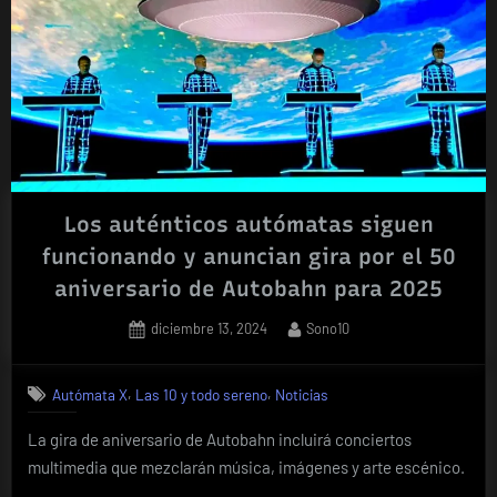
Los auténticos autómatas siguen
funcionando y anuncian gira por el 50
aniversario de Autobahn para 2025
Posted
By
diciembre 13, 2024
Sono10
on
,
,
Autómata X
Las 10 y todo sereno
Noticias
La gira de aniversario de Autobahn incluirá conciertos
multimedia que mezclarán música, imágenes y arte escénico.